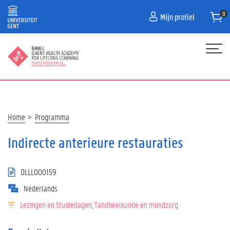
Overslaan
Mijn profiel
en
naar
de
inhoud
gaan
Hoofdnavigatie
HOME
PROGRAMMA
Kruimelpad
Home
Programma
FAQ
Indirecte anterieure restauraties
CONTACT
DLLL000159
Nederlands
Lezingen en Studiedagen
Tandheelkunde en mondzorg