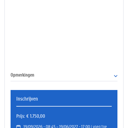
Opmerkingen
Het inschrijvingsgeld bedraagt 1750 euro.
Deze opleiding komt in aanmerking voor KMO-portefeuille.
Inschrijven
Prijs
€ 1.750,00
19/09/2026 - 08:45 – 19/06/2027 - 17:00
| voeg toe