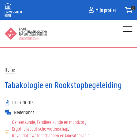
Overslaan
Mijn profiel
en
naar
de
inhoud
gaan
Hoofdnavigatie
HOME
PROGRAMMA
Kruimelpad
Home
FAQ
Tabakologie en Rookstopbegeleiding
CONTACT
DLLL000013
Nederlands
Geneeskunde
Tandheelkunde en mondzorg
Ergotherapeutische wetenschap
Revalidatiewetenschappen en kinesitherapie