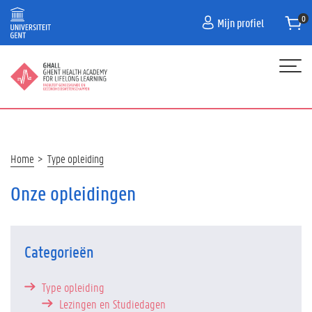
Overslaan
Mijn profiel
en
naar
de
inhoud
gaan
Hoofdnavigatie
HOME
PROGRAMMA
Kruimelpad
Home
Type opleiding
FAQ
Onze opleidingen
CONTACT
Categorieën
Type opleiding
Lezingen en Studiedagen